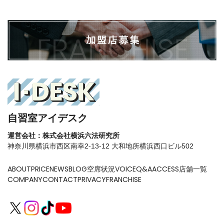
自習室アイデスク
運営会社：株式会社横浜六法研究所
神奈川県横浜市西区南幸2-13-12 大和地所横浜西口ビル502
ABOUT
PRICE
NEWS
BLOG
空席状況
VOICE
Q&A
ACCESS
店舗一覧
COMPANY
CONTACT
PRIVACY
FRANCHISE