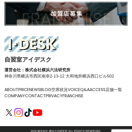
自習室アイデスク
運営会社：株式会社横浜六法研究所
神奈川県横浜市西区南幸2-13-12 大和地所横浜西口ビル502
ABOUT
PRICE
NEWS
BLOG
空席状況
VOICE
Q&A
ACCESS
店舗一覧
COMPANY
CONTACT
PRIVACY
FRANCHISE
2018 株式会社 横浜六法研究所 ALL RIGHTS RESERVED.