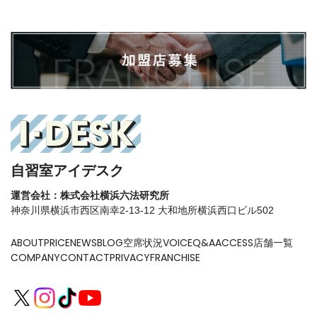
自習室アイデスク
運営会社：株式会社横浜六法研究所
神奈川県横浜市西区南幸2-13-12 大和地所横浜西口ビル502
ABOUT
PRICE
NEWS
BLOG
空席状況
VOICE
Q&A
ACCESS
店舗一覧
COMPANY
CONTACT
PRIVACY
FRANCHISE