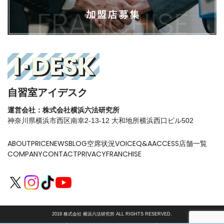
自習室アイデスク
運営会社：株式会社横浜六法研究所
神奈川県横浜市西区南幸2-13-12 大和地所横浜西口ビル502
ABOUT
PRICE
NEWS
BLOG
空席状況
VOICE
Q&A
ACCESS
店舗一覧
COMPANY
CONTACT
PRIVACY
FRANCHISE
2018 株式会社 横浜六法研究所 ALL RIGHTS RESERVED.