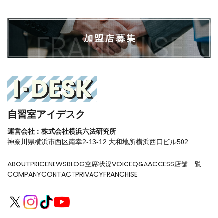
自習室アイデスク
運営会社：株式会社横浜六法研究所
神奈川県横浜市西区南幸2-13-12 大和地所横浜西口ビル502
ABOUT
PRICE
NEWS
BLOG
空席状況
VOICE
Q&A
ACCESS
店舗一覧
COMPANY
CONTACT
PRIVACY
FRANCHISE