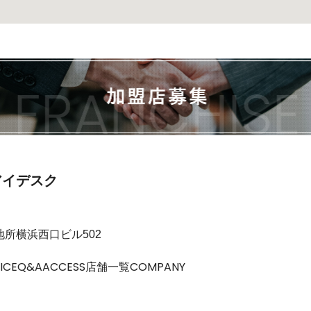
アイデスク
和地所横浜西口ビル502
ICE
Q&A
ACCESS
店舗一覧
COMPANY